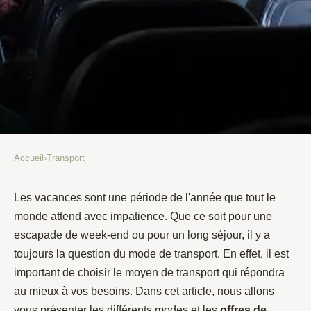
Accueil
›
Transport
TRANSPORT
Tout savoir sur les modes et les
Les vacances sont une période de l'année que tout le
monde attend avec impatience. Que ce soit pour une
offres de transport pour partir
escapade de week-end ou pour un long séjour, il y a
en vacances
toujours la question du mode de transport. En effet, il est
important de choisir le moyen de transport qui répondra
Alexia
•
20 février 2022
•
2 min de lecture
au mieux à vos besoins. Dans cet article, nous allons
vous présenter les différents modes et les
offres de