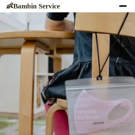
Bambin Service
👶