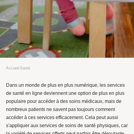
Accueil
›
Santé
SANTÉ
Comment accéder et bénéficier
Dans un monde de plus en plus numérique, les services
de santé en ligne deviennent une option de plus en plus
d'un service de santé en ligne ou
populaire pour accéder à des soins médicaux, mais de
en physique ?
nombreux patients ne savent pas toujours comment
accéder à ces services efficacement. Cela peut aussi
Alexia
•
4 février 2022
•
3 min de lecture
s'appliquer aux services de soins de santé physiques, car
la variété de services offerts peut parfois être déroutante.